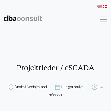
KONTAKT
LOG IND
Projektleder / eSCADA
Onsite i Nordsjælland
Hurtigst muligt
+4
måneder