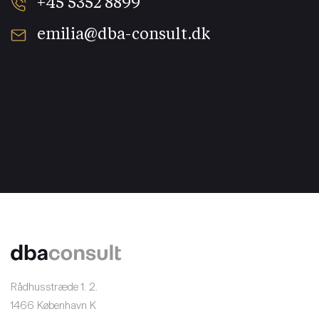
+45 5352 8899
emilia@dba-consult.dk
Rådhusstræde 1. 2.
1466 København K