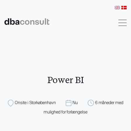
KONTAKT
LOG IND
Power BI
Onsite i Storkøbenhavn
Nu
6 måneder med
mulighed for forlængelse