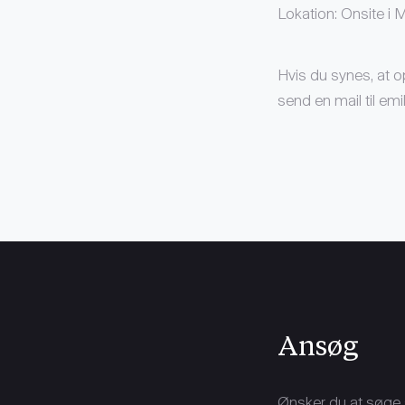
Lokation: Onsite i M
Hvis du synes, at o
send en mail til em
Ansøg
Ønsker du at søge s