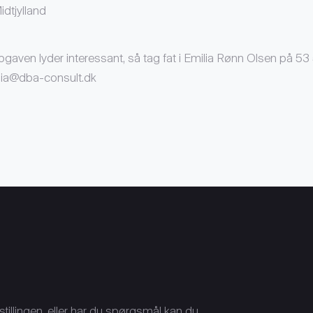
idtjylland
pgaven lyder interessant, så tag fat i Emilia Rønn Olsen på 53
ilia@dba-consult.dk
tillingen, eller har du spørgsmål kan du