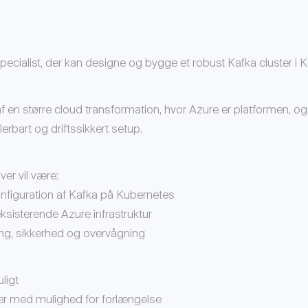
pecialist, der kan designe og bygge et robust Kafka cluster i 
af en større cloud transformation, hvor Azure er platformen, og
kalerbart og driftssikkert setup.
er vil være:
figuration af Kafka på Kubernetes
ksisterende Azure infrastruktur
ng, sikkerhed og overvågning
ligt
r med mulighed for forlængelse