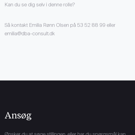
Kan du se dig selv i denne rolle?
Så kontakt Emilia Rønn Olsen på 53 52 88 99 eller
emilia@dba-consult.dk
Ansøg
Ønsker du at søge stillingen, eller har du spørgsmål kan