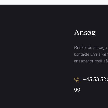
Ansøg
Ønsker du at søge s
kontakte Emilia Rø
ansøger pr. mail, s
+45 53 52 
99