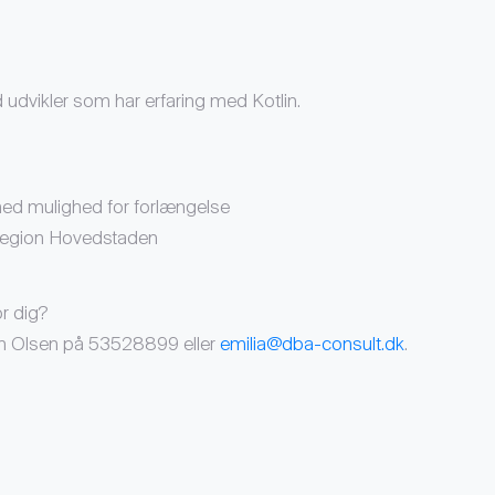
 udvikler som har erfaring med Kotlin.
med mulighed for forlængelse
 Region Hovedstaden
r dig?
nn Olsen på 53528899 eller
emilia@dba-consult.dk
.