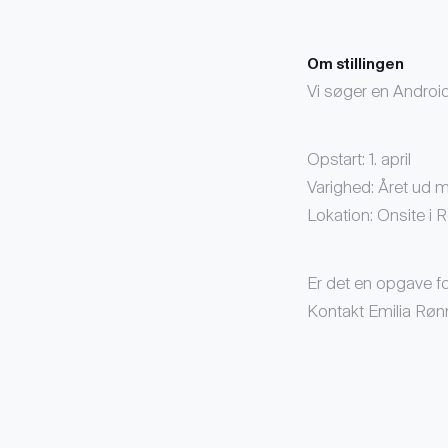
Om stillingen
Vi søger en Android
Opstart: 1. april
Varighed: Året ud 
Lokation: Onsite i
Er det en opgave fo
Kontakt Emilia Rø