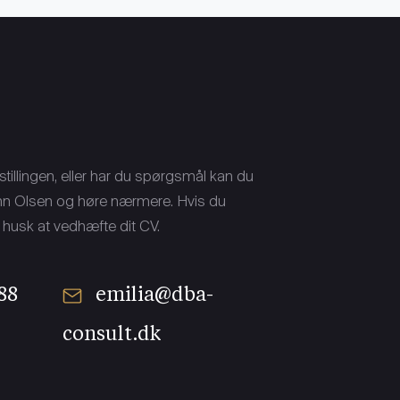
tillingen, eller har du spørgsmål kan du
nn Olsen og høre nærmere. Hvis du
å husk at vedhæfte dit CV.
88
emilia@dba-
consult.dk